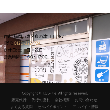
住所: 福岡市東区多の津1丁目11-7
電話:
0120-222-924
定休日: 土・日・祝日
営業時間: 10:00〜17:00
Copyright © セルバイ All rights reserved.
販売代行
代行の流れ
会社概要
お問い合わせ
よくある質問
セルバイポイント
アルバイト情報