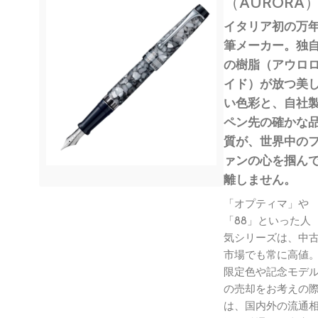
（AURORA
イタリア初の万
筆メーカー。独
の樹脂（アウロ
イド）が放つ美
い色彩と、自社
ペン先の確かな
質が、世界中の
ァンの心を掴ん
離しません。
「オプティマ」や
「88」といった人
気シリーズは、中
市場でも常に高値
限定色や記念モデ
の売却をお考えの
は、国内外の流通