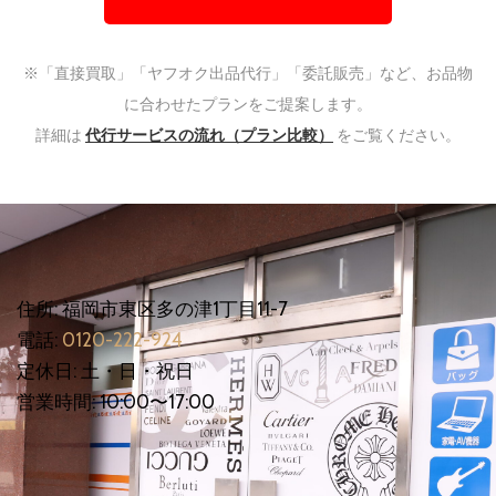
※「直接買取」「ヤフオク出品代行」「委託販売」など、お品物
に合わせたプランをご提案します。
詳細は
代行サービスの流れ（プラン比較）
をご覧ください。
住所: 福岡市東区多の津1丁目11-7
電話:
0120-222-924
定休日: 土・日・祝日
営業時間: 10:00〜17:00