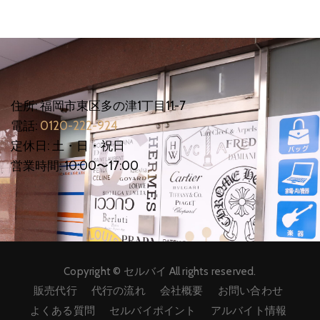
住所: 福岡市東区多の津1丁目11-7
電話:
0120-222-924
定休日: 土・日・祝日
営業時間: 10:00〜17:00
Copyright © セルバイ All rights reserved.
販売代行
代行の流れ
会社概要
お問い合わせ
よくある質問
セルバイポイント
アルバイト情報