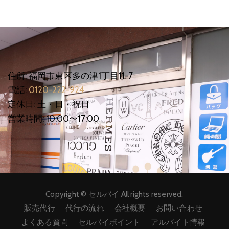
住所: 福岡市東区多の津1丁目11-7
電話:
0120-222-924
定休日: 土・日・祝日
営業時間: 10:00〜17:00
Copyright © セルバイ All rights reserved.
販売代行
代行の流れ
会社概要
お問い合わせ
よくある質問
セルバイポイント
アルバイト情報